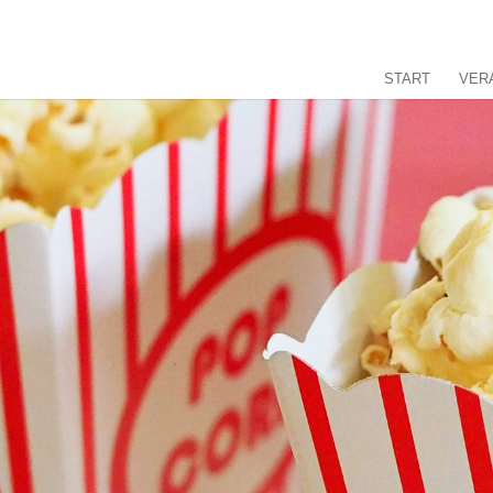
START
VER