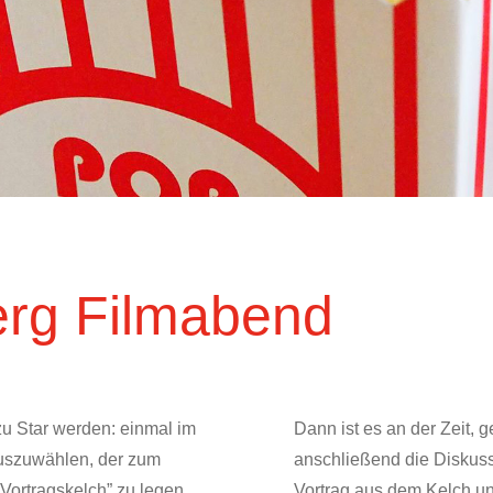
rg Filmabend
u Star werden: einmal im
Dann ist es an der Zeit
auszuwählen, der zum
anschließend die Diskuss
Vortragskelch” zu legen.
Vortrag aus dem Kelch un